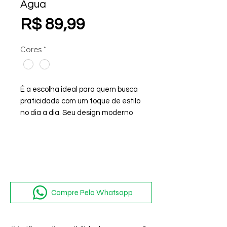
Água
Preço
R$ 89,99
Cores
*
É a escolha ideal para quem busca
praticidade com um toque de estilo
no dia a dia. Seu design moderno
apresenta tiras cruzadas que
garantem um visual sofisticado e
seguro, oferecendo ótima fixação
aos pés sem abrir mão da
elegância.
Compre Pelo Whatsapp