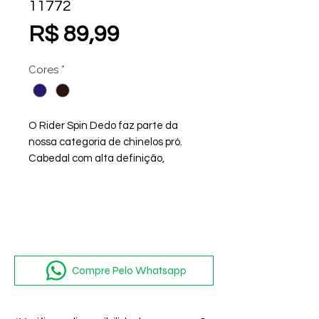
11772
Preço
R$ 89,99
Cores
*
O Rider Spin Dedo faz parte da
nossa categoria de chinelos pró.
Cabedal com alta definição,
trazendo detalhes de sobreposição
têxteis e um conforto maior na tira.
Compre Pelo Whatsapp