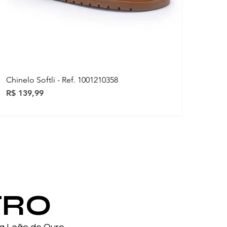
Chinelo Softli - Ref. 1001210358
Preço
R$ 139,99
ovidades
ovidades
TRO