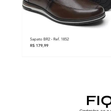
Sapato BR2 - Ref. 1852
Preço
R$ 179,99
Novidades
Novidades
FI