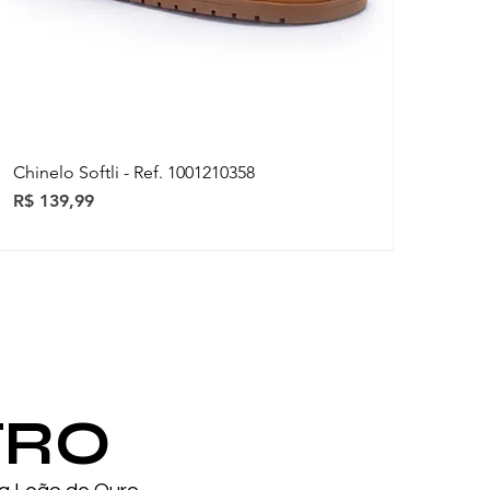
Chinelo Softli - Ref. 1001210358
Preço
R$ 139,99
ovidades
ovidades
TRO