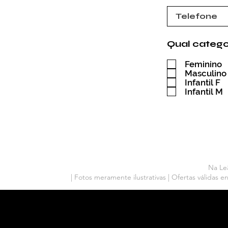
Qual catego
Feminino
Masculino
Infantil F
Infantil M
Na Le
| Fotos meramente ilustrativas | Ofertas válidas