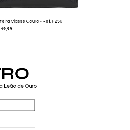
teira Classe Couro - Ref. F256
ço
149,99
TRO
da Leão de Ouro