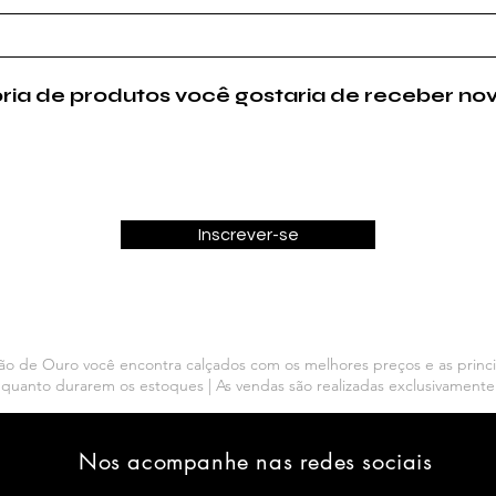
ria de produtos você gostaria de receber no
Inscrever-se
ão de Ouro você encontra calçados com os melhores preços e as princ
 enquanto durarem os estoques | As vendas são realizadas exclusivamente
Nos acompanhe nas redes sociais