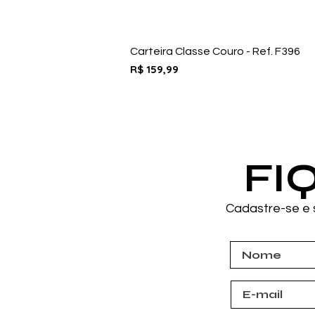
Carteira Classe Couro - Ref. F396
Preço
R$ 159,99
FI
Cadastre-se e 