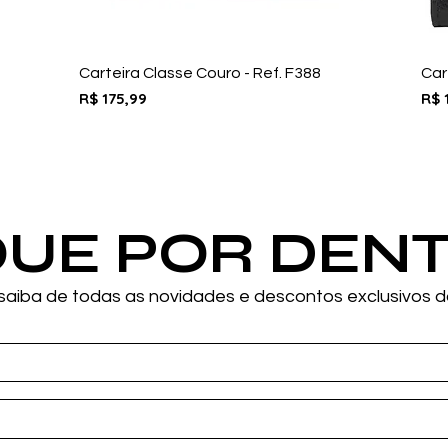
Carteira Classe Couro - Ref. F388
Car
Preço
Pre
R$ 175,99
R$ 
QUE POR DEN
saiba de todas as novidades e descontos exclusivos 