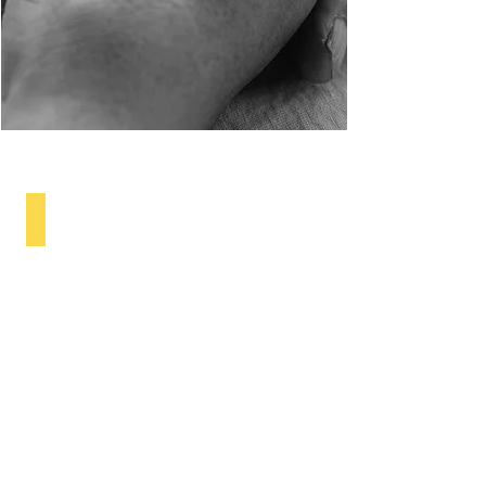
1903
Um
sonho
que