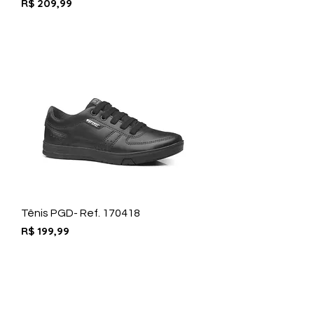
Preço
R$ 209,99
Tênis PGD- Ref. 170418
Preço
R$ 199,99