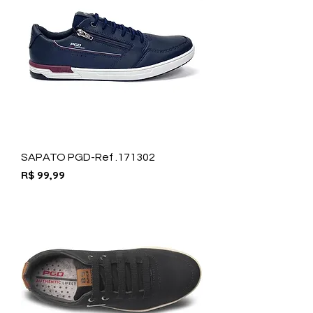
SAPATO PGD-Ref .171302
Preço
R$ 99,99