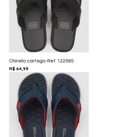
Chinelo cartago-Ref. 122585
Preço
R$ 64,99