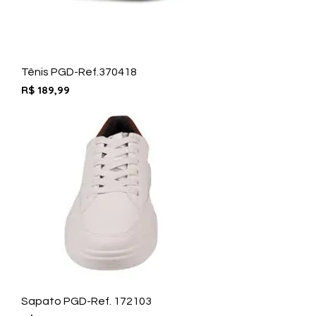
Tênis PGD-Ref.370418
Preço
R$ 189,99
Sapato PGD-Ref. 172103