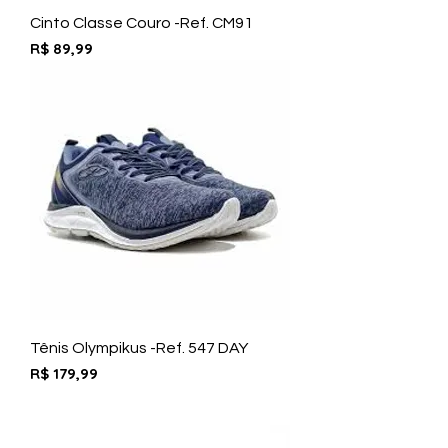
Cinto Classe Couro -Ref. CM91
Preço
R$ 89,99
Tênis Olympikus -Ref. 547 DAY
Preço
R$ 179,99