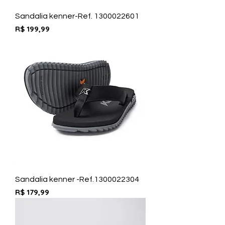
Sandalia kenner-Ref. 1300022601
Preço
R$ 199,99
Sandalia kenner -Ref.1300022304
Preço
R$ 179,99