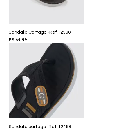
Sandalia Cartago -Ref.12530
Preço
R$ 69,99
Sandalia cartago- Ref. 12468