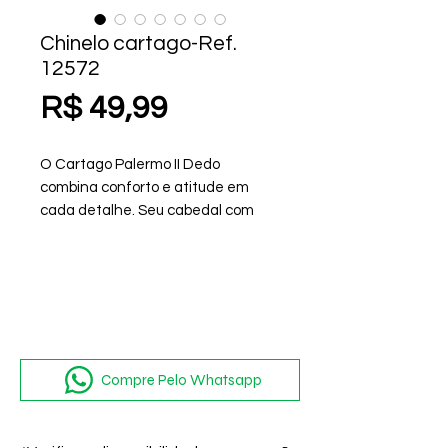
Chinelo cartago-Ref.
12572
Preço
R$ 49,99
O Cartago Palermo II Dedo
combina conforto e atitude em
cada detalhe. Seu cabedal com
tramas marcantes e grafias
exclusivas traduz sofisticação em
um visual casual. A sola de altura
média garante uma pisada leve e
estável, ideal para acompanhar sua
rotina com estilo. Versátil e cheio
de personalidade, é o parceiro
Compre Pelo Whatsapp
certo para todos os dias.