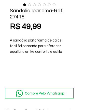
Sandalia Ipanema-Ref.
27418
Preço
R$ 49,99
A sandália plataforma de calce
fácil foi pensada para oferecer
equilíbrio entre conforto e estilo.
Possui abertura ideal para o
encaixe do pé, com tiras finas e
assimétricas que deixam o visual
leve e arejado. A tira traseira
garante firmeza no caminhar.
Compre Pelo Whatsapp