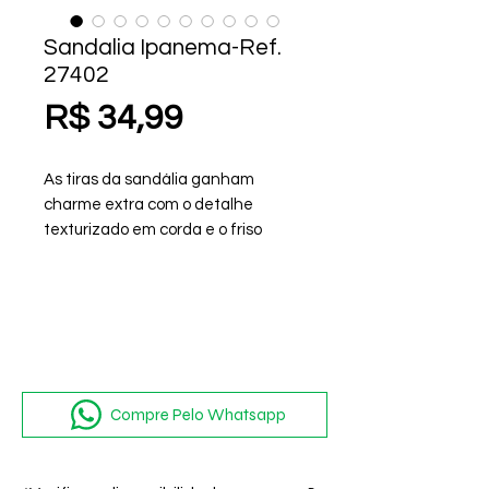
Sandalia Ipanema-Ref.
27402
Preço
R$ 34,99
As tiras da sandália ganham
charme extra com o detalhe
texturizado em corda e o friso
metalizado, que trazem um toque
de brilho na medida certa. O visual
é elegante, sem abrir mão da
leveza e da naturalidade que.
Compre Pelo Whatsapp