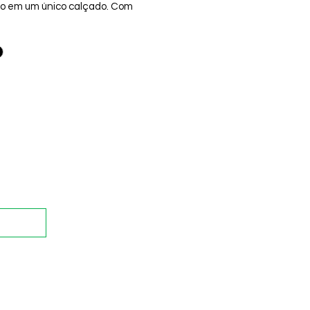
o em um único calçado. Com
slide e inspirado no modelo
oferece leveza e maciez
ráveis, garantindo bem-estar em
sso. Perfeito para quem valoriza
dade sem abrir mão da moda, é
ara compor looks casuais com um
e tendência.