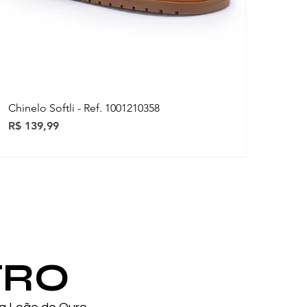
Chinelo Softli - Ref. 1001210358
Preço
R$ 139,99
ovidades
ovidades
TRO