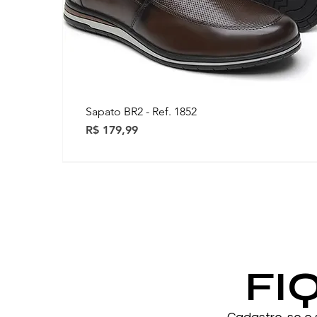
Sapato BR2 - Ref. 1852
Preço
R$ 179,99
Novidades
Novidades
FI