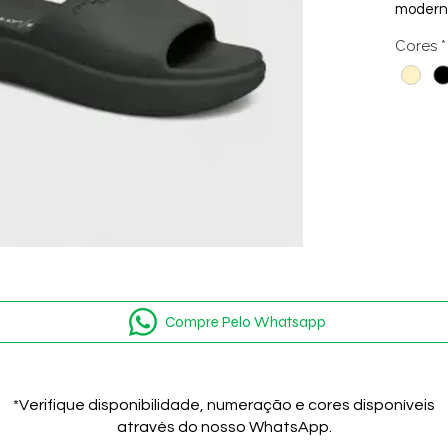
modern
design 
Cores
*
nuvem, 
incompa
cada pa
pratici
ideal p
toque d
Compre Pelo Whatsapp
*Verifique disponibilidade, numeração e cores disponíveis
através do nosso WhatsApp.