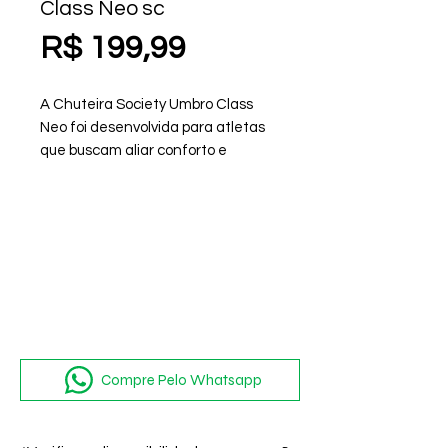
Class Neo sc
Preço
R$ 199,99
A Chuteira Society Umbro Class
Neo foi desenvolvida para atletas
que buscam aliar conforto e
desempenho nos gramados
sintéticos. O cabedal em material
Class com costuras programadas
oferece maior durabilidade e um
ajuste preciso
Compre Pelo Whatsapp