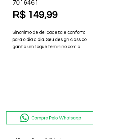
7016461
Preço
R$ 149,99
Sinônimo de delicadeza e conforto
para o dia a dia. Seu design clássico
ganha um toque feminino com o
detalhe em laço no cabedal,
deixando o visual mais charmoso e
elegante. O modelo conta com
palmilha macia e tecnologia de
absorção de impacto
Compre Pelo Whatsapp