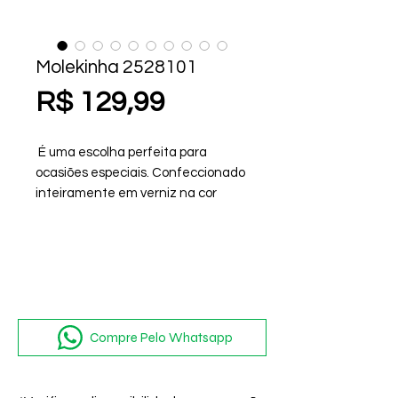
Molekinha 2528101
Preço
R$ 129,99
É uma escolha perfeita para
ocasiões especiais. Confeccionado
inteiramente em verniz na cor
preta, o modelo destaca-se pelo
brilho discreto e elegante que traz
neutralidade e sofisticação ao
visual das pequenas. Esse calçado
é ideal para compor looks que
exigem um toque de glamour,
sendo uma opção versátil para
Compre Pelo Whatsapp
festas e eventos formais.