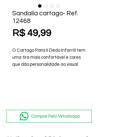
Sandalia cartago- Ref.
12468
Preço
R$ 49,99
O Cartago Paris II Dedo Infantil tem
uma tira mais confortável e cores
que dão personalidade ao visual
casual esportivo dos seus filhos. É
ideal para oferecer leveza e bem-
estar para todos os momentos
casuais das crianças.
Compre Pelo Whatsapp