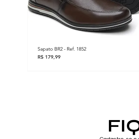
Sapato BR2 - Ref. 1852
Preço
R$ 179,99
Novidades
Novidades
FI