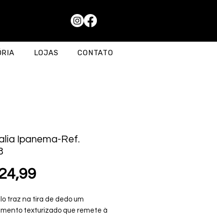
ÓRIA
LOJAS
CONTATO
lia Ipanema-Ref.
8
Preço
24,99
o traz na tira de dedo um
mento texturizado que remete à