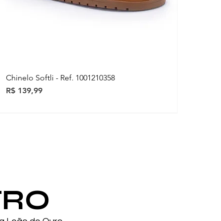
Chinelo Softli - Ref. 1001210358
Preço
R$ 139,99
ovidades
ovidades
TRO