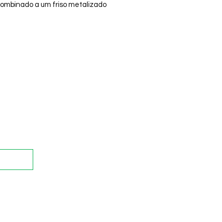
combinado a um friso metalizado
ciona um toque de brilho ao
 A proposta é sair do básico com
cação, oferecendo um brilho
 e discreto para o dia a dia.