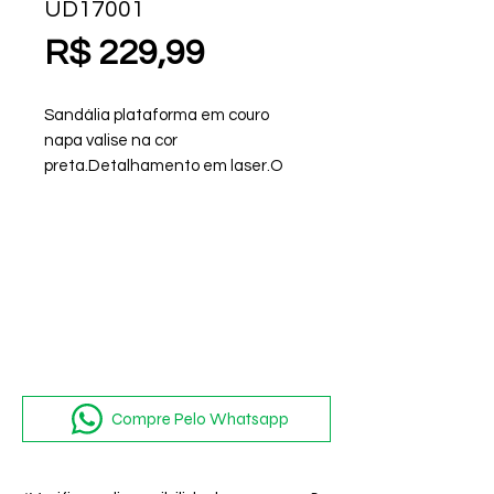
UD17001
Preço
R$ 229,99
Sandália plataforma em couro
napa valise na cor
preta.Detalhamento em laser.O
modelo possui tecnologia Extra-
Form, com palmilha removível que
se ajusta à medida dos seus pés.
Compre Pelo Whatsapp