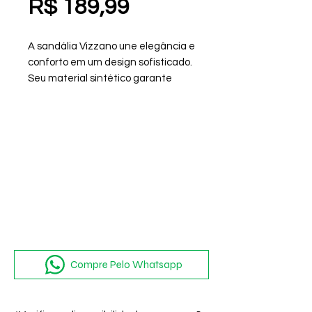
Preço
R$ 189,99
A sandália Vizzano une elegância e
conforto em um design sofisticado.
Seu material sintético garante
durabilidade e fácil manutenção.
Ideal para quem busca estilo aliado
à praticidade
Compre Pelo Whatsapp