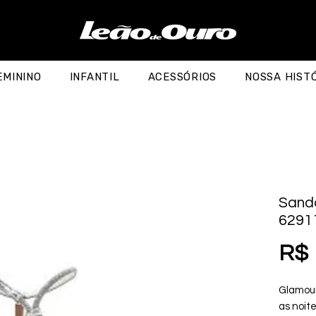
EMININO
INFANTIL
ACESSÓRIOS
NOSSA HIST
Sandá
6291
R$ 
Glamour
as noite