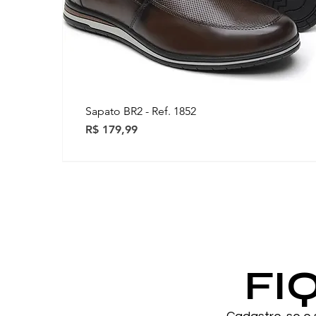
Sapato BR2 - Ref. 1852
Preço
R$ 179,99
Novidades
Novidades
FI