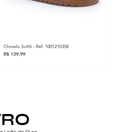
Chinelo Softli - Ref. 1001210358
Preço
R$ 139,99
ovidades
ovidades
TRO