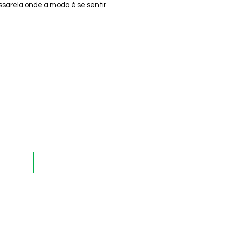
sarela onde a moda é se sentir
a, linda e confortável de
ncia tudo ao mesmo tempo