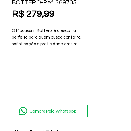
BOTTERO-Ref. 369705
Preço
R$ 279,99
O Mocassim Bottero é a escolha
perfeita para quem busca conforto,
sofisticação e praticidade em um
único calçado. Confeccionado em
couro legítimo, garante
durabilidade e estilo atemporal.
Compre Pelo Whatsapp