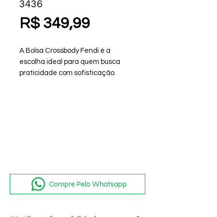
3436
Preço
R$ 349,99
A Bolsa Crossbody Fendi é a
escolha ideal para quem busca
praticidade com sofisticação.
Produzida em couro tressê de alta
qualidade,ela traduz o equilíbrio
perfeito
entre modernidade e elegância
atemporal.
O detalhe em barbicacho
imponente reforça o caráter
marcante do design.
Compre Pelo Whatsapp