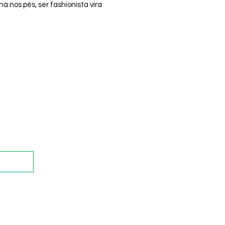
a nos pés, ser fashionista vira
ncadeira fofa – e com direito a
iversão!