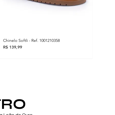
Chinelo Softli - Ref. 1001210358
Preço
R$ 139,99
ovidades
ovidades
TRO