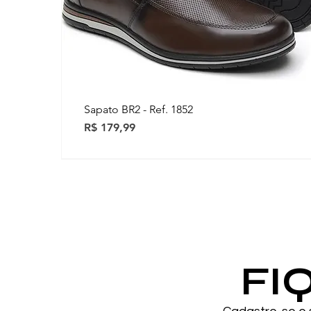
Sapato BR2 - Ref. 1852
Preço
R$ 179,99
Novidades
Novidades
FI