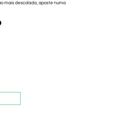
o mais descolada, aposte numa
ção com tênis.