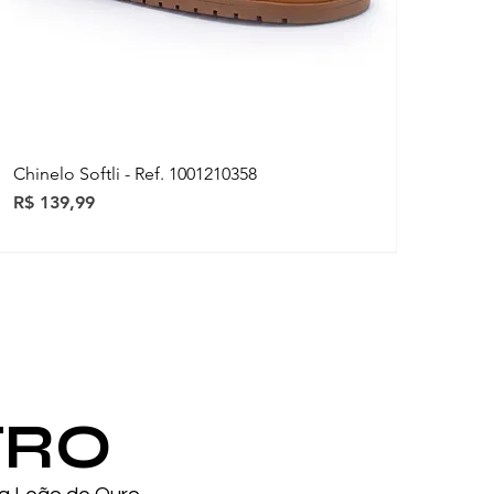
Chinelo Softli - Ref. 1001210358
Preço
R$ 139,99
ovidades
ovidades
TRO