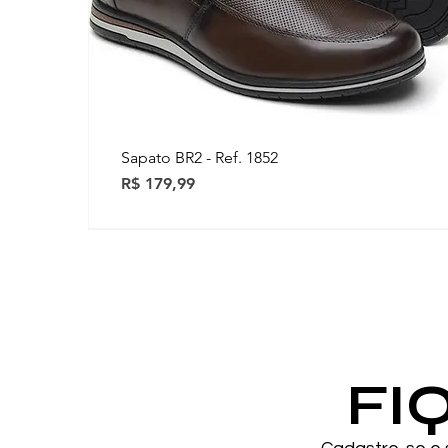
Sapato BR2 - Ref. 1852
Preço
R$ 179,99
Novidades
Novidades
FI