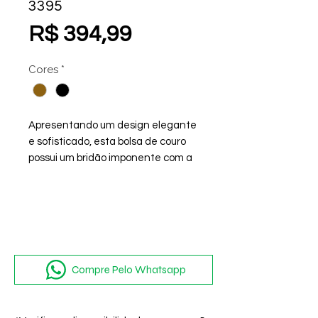
3395
Preço
R$ 394,99
Cores
*
Apresentando um design elegante
e sofisticado, esta bolsa de couro
possui um bridão imponente com a
assinatura exclusiva da marca.
Possui alça transversal ajustável e
bolso interno com zíper para
organizar seus pertences.
Compre Pelo Whatsapp