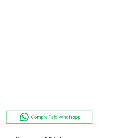
usar no dia a dia, combinando com
vários looks. Indispensável no
guarda roupa da mulher moderna.
Compre Pelo Whatsapp