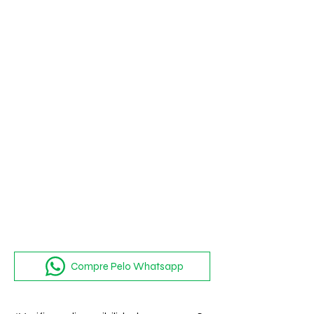
confeccionado em material
sintético leve e resistente.
Compre Pelo Whatsapp