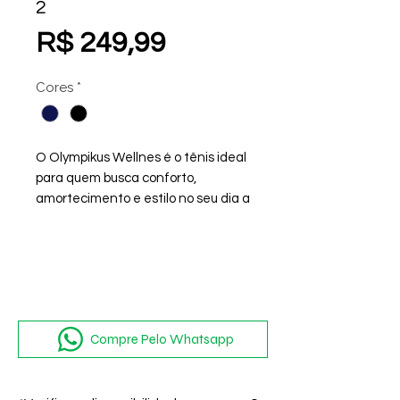
2
Preço
R$ 249,99
Cores
*
O Olympikus Wellnes é o tênis ideal
para quem busca conforto,
amortecimento e estilo no seu dia a
dia. O seu solado possui a
tecnologia de amortecimento
Eleva+ que explora o limite de
expansão do EVA, extremamente
leve, proporcionando máxima
resposta, mantendo conforto e
Compre Pelo Whatsapp
durabilidade