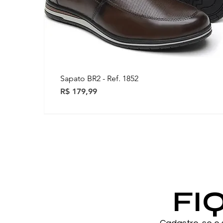
Sapato BR2 - Ref. 1852
Preço
R$ 179,99
Novidades
Novidades
FI