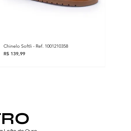
Chinelo Softli - Ref. 1001210358
Preço
R$ 139,99
ovidades
ovidades
TRO