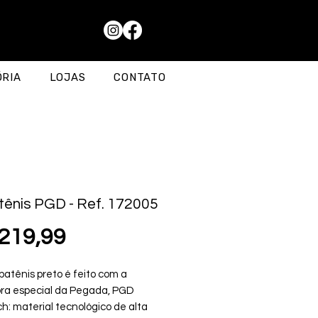
ÓRIA
LOJAS
CONTATO
ênis PGD - Ref. 172005
Preço
219,99
patênis preto é feito com a
bra especial da Pegada, PGD
ch: material tecnológico de alta