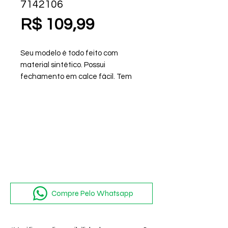
7142106
Preço
R$ 109,99
Seu modelo é todo feito com
material sintético. Possui
fechamento em calce fácil. Tem
palmilha especial ortopédica macia
e confortável com alta absorção de
impacto e umidade, além de um
solado emborrachado
antiderrapante que garante maior
segurança e conforto ao caminhar.
O tamanco proporciona muito
conforto, qualidade, estilo e
durabilidade, aproveite!
Compre Pelo Whatsapp