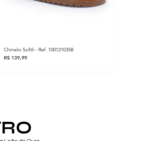
Chinelo Softli - Ref. 1001210358
Preço
R$ 139,99
ovidades
ovidades
TRO