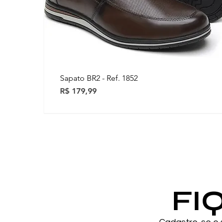
Sapato BR2 - Ref. 1852
Preço
R$ 179,99
Novidades
Novidades
FI