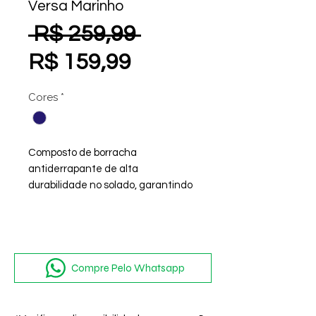
Versa Marinho
Preço
 R$ 259,99 
Preço
normal
R$ 159,99
promocional
Cores
*
Composto de borracha
antiderrapante de alta
durabilidade no solado, garantindo
mais leveza.
Evasense: Tecnologia em EVA, que
gera alto nível de maciez e maior
sensação de conforto
Compre Pelo Whatsapp